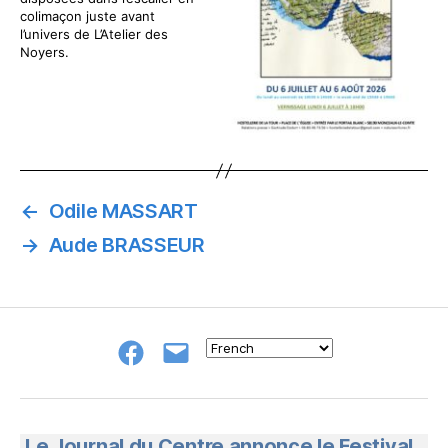
colimaçon juste avant
l’univers de L’Atelier des
Noyers.
←
Odile MASSART
→
Aude BRASSEUR
Groupe
E-
FB
mail
NeL
à
Nature
en
Le Journal du Centre annonce le Festival