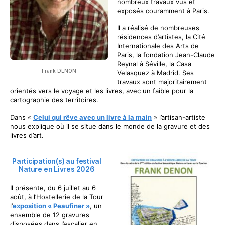
nombreux travaux vus et
exposés couramment à Paris.
Il a réalisé de nombreuses
résidences d’artistes, la Cité
Internationale des Arts de
Paris, la fondation Jean-Claude
Reynal à Séville, la Casa
Frank DENON
Velasquez à Madrid. Ses
travaux sont majoritairement
orientés vers le voyage et les livres, avec un faible pour la
cartographie des territoires.
Dans «
Celui qui rêve avec un livre à la main
» l’artisan-artiste
nous explique où il se situe dans le monde de la gravure et des
livres d’art.
Participation(s) au festival
Nature en Livres 2026
Il présente, du 6 juillet au 6
août, à l’Hostellerie de la Tour
l’
exposition « Peaufiner »
, un
ensemble de 12 gravures
disposées dans l’escalier en