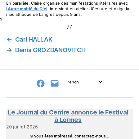
En parallèle, Claire organise des manifestations littéraires avec
l’Autre moitié du Ciel
, intervient en atelier d’écriture et dirige la
médiathèque de Langres depuis 9 ans.
²
←
Carl HALLAK
→
Denis GROZDANOVITCH
Groupe
E-
FB
mail
NeL
à
Nature
en
Le Journal du Centre annonce le Festival
Livres
à Lormes
20 juillet 2026
Si vous êtes intéressé, contactez-nous…