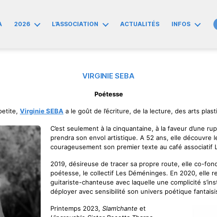
A
2026
L’ASSOCIATION
ACTUALITÉS
INFOS
VIRGINIE SEBA
Poétesse
petite,
Virginie SEBA
a le goût de l’écriture, de la lecture, des arts plas
C’est seulement à la cinquantaine, à la faveur d’une ru
prendra son envol artistique. A 52 ans, elle découvre le
courageusement son premier texte au café associatif L
2019, désireuse de tracer sa propre route, elle co-fo
poétesse, le collectif Les Déméninges. En 2020, elle
guitariste-chanteuse avec laquelle une complicité s’inst
déployer avec sensibilité son univers poétique fantais
Printemps 2023,
Slam’chante
et