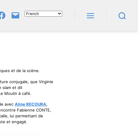
Groupe
E-
FB
Mail
Menu
Recherche
NeL
À
Nature
En
Livres
tiques et de la scène.
pture conjugale, que Virginie
 slam et dit
e Moulin à café.
nde avec
Aline RECOURA
,
 rencontre Fabienne CONTE,
alle, lui permettant de
iste et engagé.