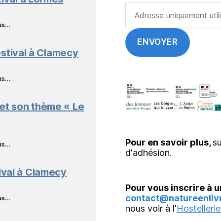
ous…
stival à Clamecy
ous…
 et son thème « Le
Pour en savoir plus,
su
ous…
d'adhésion.
ival à Clamecy
Pour vous inscrire à u
contact@natureenlivr
ous…
nous voir à l'
Hostellerie