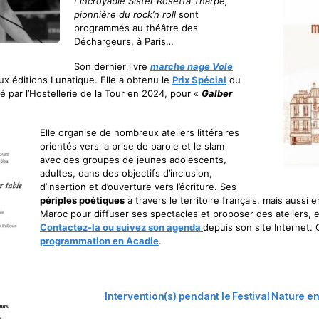
L’incroyable Sister Rosetta Tharpe,
pionnière du rock’n roll
sont
programmés au théâtre des
Déchargeurs, à Paris…
Son dernier livre
marche nage Vole
ux éditions Lunatique. Elle a obtenu le
Prix Spécial
du
 par l’Hostellerie de la Tour en 2024, pour «
Galber
Elle organise de nombreux ateliers littéraires
orientés vers la prise de parole et le slam
avec des groupes de jeunes adolescents,
adultes, dans des objectifs d’inclusion,
d’insertion et d’ouverture vers l’écriture. Ses
périples poétiques
à travers le territoire français, mais aussi
Maroc pour diffuser ses spectacles et proposer des ateliers, en 
Contactez-la ou suivez son agenda
depuis son site Internet. 
programmation en Acadie
.
Intervention(s) pendant le Festival Nature e