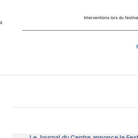
Interventions lors du festiv
²
Le Journal du Centre annonce le Fes