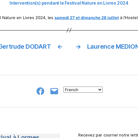
Intervention(s) pendant le Festival Nature en Livres 2024
al Nature en Livres 2024, les
samedi 27 et dimanche 28 juillet
à l’Hostel
Gertrude DODART
←
→
Laurence MEDION
Groupe
E-
FB
mail
NeL
à
Nature
en
Livres
Recevez par courriel notre lettr
tival à Lormes