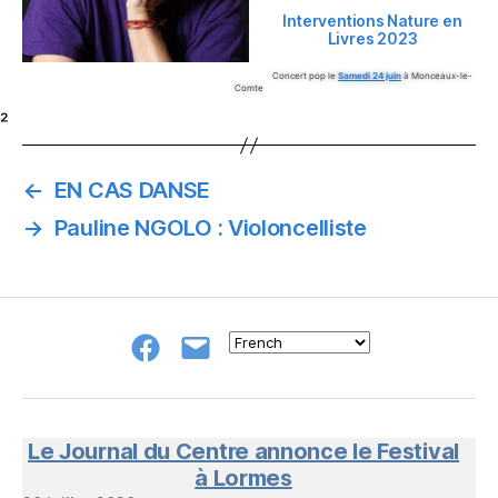
Interventions Nature en
Livres 2023
Concert pop le
Samedi 24 juin
à Monceaux-le-
Comte
²
←
EN CAS DANSE
→
Pauline NGOLO : Violoncelliste
Groupe
E-
FB
mail
NeL
à
Nature
en
Le Journal du Centre annonce le Festival
Livres
à Lormes