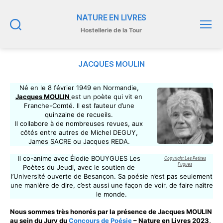
NATURE EN LIVRES
Hostellerie de la Tour
Recherche
Menu
JACQUES MOULIN
Né en le 8 février 1949 en Normandie,
Jacques M
O
U
L
I
N
est un poète qui vit en
Franche-Comté. Il est l’auteur d’une
quinzaine de recueils.
Il collabore à de nombreuses revues, aux
côtés entre autres de Michel DEGUY,
James SACRE ou Jacques REDA.
Il co-anime avec Élodie BOUYGUES Les
Copyright Les Petites
Fugues
Poètes du Jeudi, avec le soutien de
l’Université ouverte de Besançon. Sa poésie n’est pas seulement
une manière de dire, c’est aussi une façon de voir, de faire naître
le monde.
Nous sommes très honorés par la présence de Jacques MOULIN
au sein du Jury du
Concours de Poésie
– Nature en Livres 2023,