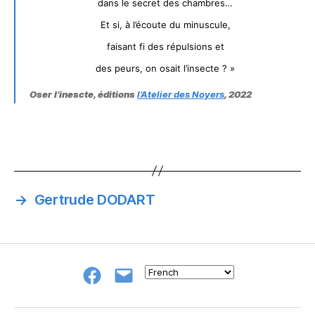
dans le secret des chambres…
Et si, à l’écoute du minuscule,
faisant fi des répulsions et
des peurs, on osait l’insecte ? »
Oser l’inescte, éditions
l’Atelier des Noyers
, 2022
→
Gertrude DODART
Groupe
E-
FB
mail
NeL
à