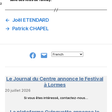
²
←
Joël ETENDARD
→
Patrick CHAPEL
Groupe
E-
FB
mail
NeL
à
Nature
en
Le Journal du Centre annonce le Festival
Livres
à Lormes
20 juillet 2026
Si vous êtes intéressé, contactez-nous…