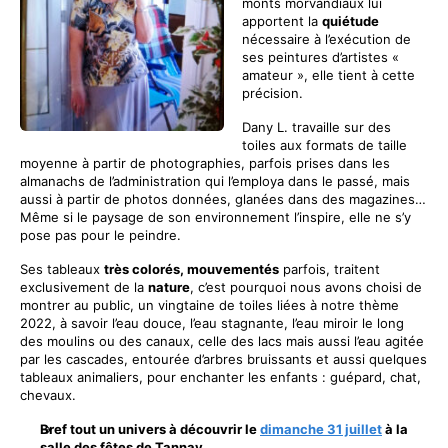
monts morvandiaux lui
apportent la
quiétude
nécessaire à l’exécution de
ses peintures d’artistes «
amateur », elle tient à cette
précision.
Dany L. travaille sur des
toiles aux formats de taille
moyenne à partir de photographies, parfois prises dans les
almanachs de l’administration qui l’employa dans le passé, mais
aussi à partir de photos données, glanées dans des magazines…
Même si le paysage de son environnement l’inspire, elle ne s’y
pose pas pour le peindre.
Ses tableaux
très colorés, mouvementés
parfois, traitent
exclusivement de la
nature
, c’est pourquoi nous avons choisi de
montrer au public, un vingtaine de toiles liées à notre thème
2022, à savoir l’eau douce, l’eau stagnante, l’eau miroir le long
des moulins ou des canaux, celle des lacs mais aussi l’eau agitée
par les cascades, entourée d’arbres bruissants et aussi quelques
tableaux animaliers, pour enchanter les enfants : guépard, chat,
chevaux.
Bref tout un univers à découvrir le
dimanche 31 juillet
à la
salle des fêtes de Tannay.