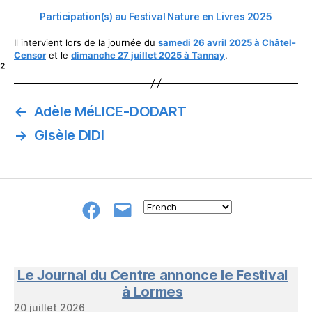
Participation(s) au Festival Nature en Livres 2025
Il intervient lors de la journée du
samedi 26 avril 2025 à Châtel-
Censor
et le
dimanche 27 juillet 2025 à Tannay
.
²
←
Adèle MéLICE-DODART
→
Gisèle DIDI
Groupe
E-
FB
mail
NeL
à
Nature
en
Le Journal du Centre annonce le Festival
Livres
à Lormes
20 juillet 2026