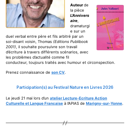
Auteur
de
la pièce
L’Annivers
aire
,
dramaturgi
e sur un
duel verbal entre père et fils arbitré par un
soi-disant voisin, Thomas
(Editions Publibook
2001)
, il souhaite poursuivre son travail
d’écriture à travers différents scénarios, avec
les problèmes d’actualité comme fil
conducteur, toujours traités avec humour et circonspection.
Prenez connaissance de
son CV
.
Participation(s) au Festival Nature en Livres 2026
Le jeudi 21 mai lors d’un
atelier
Lecture-Ecriture Action
Culturelle et Langue Française
à l’APIAS de
Marigny-sur-Yonne
.