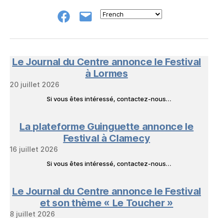
Groupe
E-
FB
mail
NeL
à
Nature
en
Le Journal du Centre annonce le Festival
Livres
à Lormes
20 juillet 2026
Si vous êtes intéressé, contactez-nous…
La plateforme Guinguette annonce le
Festival à Clamecy
16 juillet 2026
Si vous êtes intéressé, contactez-nous…
Le Journal du Centre annonce le Festival
et son thème « Le Toucher »
8 juillet 2026