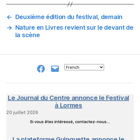
←
Deuxième édition du festival, demain
→
Nature en Livres revient sur le devant de
la scène
Groupe
E-
FB
mail
NeL
à
Nature
en
Le Journal du Centre annonce le Festival
Livres
à Lormes
20 juillet 2026
Si vous êtes intéressé, contactez-nous…
La plateforme Guinguette annonce le