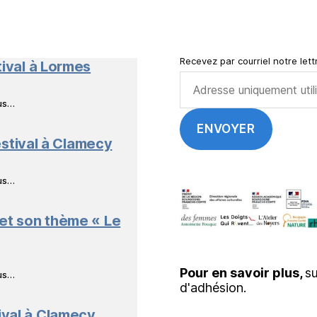
Nature
en
Livres
Recevez par courriel notre lettr
tival à Lormes
ous…
stival à Clamecy
ous…
 et son thème « Le
Pour en savoir plus,
su
ous…
d'adhésion.
ival à Clamecy