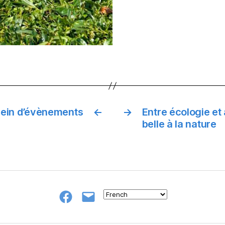
plein d’évènements
←
→
Entre écologie et 
belle à la nature
Groupe
E-
FB
mail
NeL
à