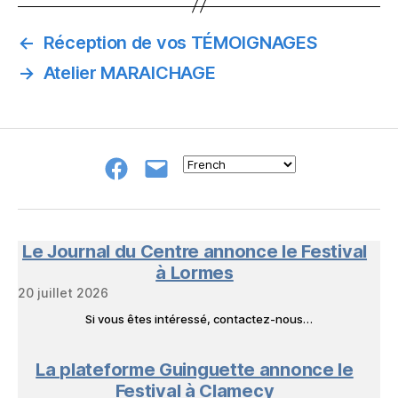
←
Réception de vos TÉMOIGNAGES
→
Atelier MARAICHAGE
Groupe
E-
FB
mail
NeL
à
Nature
en
Le Journal du Centre annonce le Festival
Livres
à Lormes
20 juillet 2026
Si vous êtes intéressé, contactez-nous…
La plateforme Guinguette annonce le
Festival à Clamecy