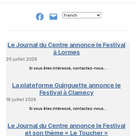
Groupe
E-
FB
mail
NeL
à
Nature
en
Le Journal du Centre annonce le Festival
Livres
à Lormes
20 juillet 2026
Si vous êtes intéressé, contactez-nous…
La plateforme Guinguette annonce le
Festival à Clamecy
16 juillet 2026
Si vous êtes intéressé, contactez-nous…
Le Journal du Centre annonce le Festival
et son thème « Le Toucher »