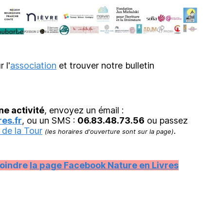
r l'
association
et trouver notre bulletin
ne activité
, envoyez un émail :
es.fr
, ou un SMS :
06.83.48.73.56
ou passez
 de la Tour
.
(les horaires d'ouverture sont sur la page)
joindre
la page Facebook Nature en Livres