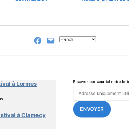
Groupe
E-
FB
mail
NeL
à
Nature
en
Livres
Recevez par courriel notre lettr
tival à Lormes
ous…
stival à Clamecy