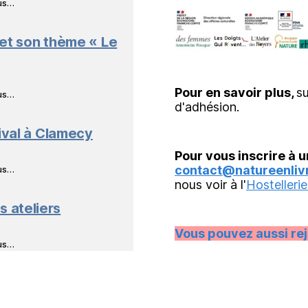
ous…
 et son thème « Le
Pour en savoir plus,
su
ous…
d'adhésion.
ival à Clamecy
Pour vous inscrire à u
contact@natureenlivr
ous…
nous voir à l'
Hostellerie
s ateliers
Vous pouvez aussi re
ous…