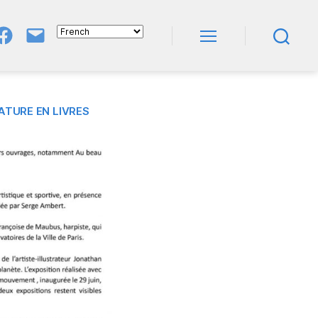
Groupe
E-
FB
Mail
Menu
Recherche
NeL
À
Nature
En
Livres
ATURE EN LIVRES