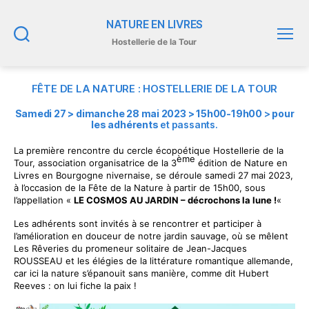
NATURE EN LIVRES
Hostellerie de la Tour
Recherche
Menu
FÊTE DE LA NATURE : HOSTELLERIE DE LA TOUR
Samedi 27 > dimanche 28 mai 2023 > 15h00-19h00
>
pour
les adhérents
et passants.
La première rencontre du cercle écopoétique Hostellerie de la
ème
Tour, association organisatrice de la 3
édition de Nature en
Livres en Bourgogne nivernaise, se déroule samedi 27 mai 2023,
à l’occasion de la Fête de la Nature à partir de 15h00, sous
l’appellation «
LE COSMOS AU JARDIN – décrochons la lune !
«
Les adhérents sont invités à se rencontrer et participer à
l’amélioration en douceur de notre jardin sauvage, où se mêlent
Les Rêveries du promeneur solitaire de Jean-Jacques
ROUSSEAU et les élégies de la littérature romantique allemande,
car ici la nature s’épanouit sans manière, comme dit Hubert
Reeves : on lui fiche la paix !