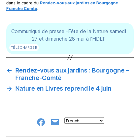
dans le cadre du
Rendez-vous aux jardins en Bourgogne
Franche Comté
.
Communiqué de presse -Fête de la Nature samedi
27 et dimanche 28 mai à l’HDLT
TÉLÉCHARGER
←
Rendez-vous aux jardins : Bourgogne –
Franche-Comté
→
Nature en Livres reprend le 4 juin
Groupe
E-
FB
mail
NeL
à