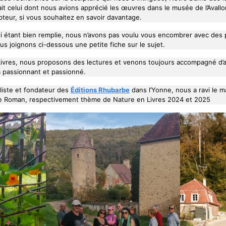
it celui dont nous avions apprécié les œuvres dans le musée de l’Avall
ulpteur, si vous souhaitez en savoir davantage.
idi étant bien remplie, nous n’avons pas voulu vous encombrer avec des
us joignons ci-dessous une petite fiche sur le sujet.
ivres, nous proposons des lectures et venons toujours accompagné d’au
là passionnant et passionné.
lliste et fondateur des
Éditions Rhubarbe
dans l’Yonne, nous a ravi le m
 le Roman, respectivement thème de Nature en Livres 2024 et 2025