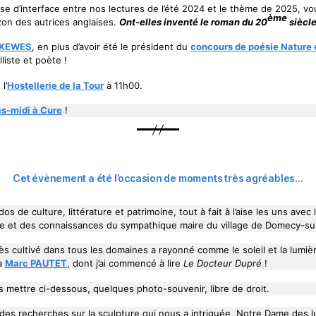
se d’interface entre nos lectures de l’été 2024 et le thème de 2025, vo
ème
zon des autrices anglaises.
Ont-elles inventé le roman du 20
siècle
 KEWES
, en plus d’avoir été le président du
concours de poésie Nature 
liste et poète !
l’
Hostellerie de la Tour
à 11h00.
ès-midi à Cure
!
Cet évènement a été l’occasion de moments très agréables…
os de culture, littérature et patrimoine, tout à fait à l’aise les uns ave
age et des connaissances du sympathique maire du village de Domecy-su
ès cultivé dans tous les domaines a rayonné comme le soleil et la lumiè
 à
Marc PAUTET
, dont j’ai commencé à lire
Le Docteur Dupré
!
 mettre ci-dessous, quelques photo-souvenir, libre de droit.
 des recherches sur la sculpture qui nous a intriguée, Notre Dame des 