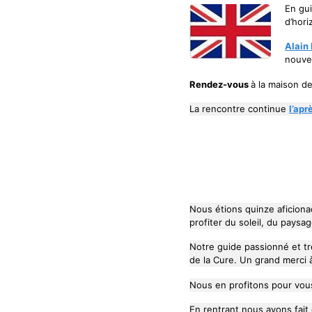
En gui
d’hori
Alain
nouvel
Rendez-vous
à la maison de 
La rencontre continue
l’apr
Nous étions quinze aficionad
profiter du soleil, du pays
Notre guide passionné et tr
de la Cure. Un grand merci
Nous en profitons pour vous
En rentrant nous avons fait