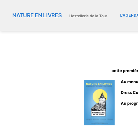
NATURE EN LIVRES
L’AGEND
Hostellerie de la Tour
cette premièr
Au menu
Dress Co
Au prog