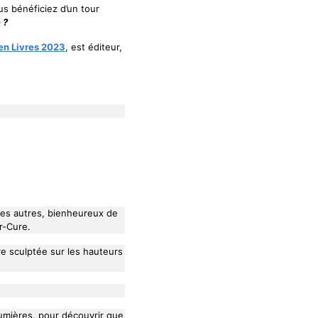
us bénéficiez d’un tour
 ?
en Livres 2023
, est éditeur,
c les autres, bienheureux de
r-Cure.
re sculptée sur les hauteurs
lumières, pour découvrir que