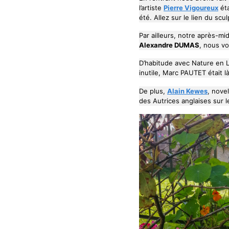
l’artiste
Pierre Vigoureux
éta
été. Allez sur le lien du sc
Par ailleurs, notre après-m
Alexandre DUMAS
, nous vo
D’habitude avec Nature en L
inutile, Marc PAUTET était 
De plus,
Alain Kewes
, nove
des Autrices anglaises sur