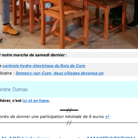
r notre marche de samedi dernier :
la
centrale hydro-électrique du Bois de Cure
licaine :
Domecy-sur-Cure, deux villages devenus un
xandre Dumas
dhérer, c’est
ici et en ligne
.
riés de donner une participation minimale de 6 euros
↩︎