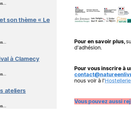
ous…
 et son thème « Le
Pour en savoir plus,
su
ous…
d'adhésion.
ival à Clamecy
Pour vous inscrire à u
contact@natureenlivr
ous…
nous voir à l'
Hostellerie
s ateliers
Vous pouvez aussi re
ous…