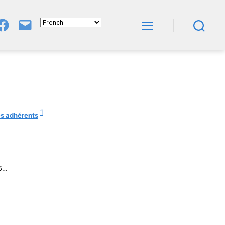
Groupe
E-
FB
Mail
Menu
Recherche
NeL
À
Nature
En
Livres
1
es adhérents
25…