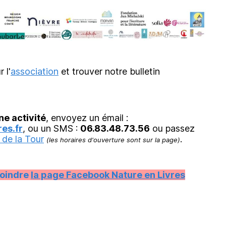
r l'
association
et trouver notre bulletin
ne activité
, envoyez un émail :
es.fr
, ou un SMS :
06.83.48.73.56
ou passez
 de la Tour
.
(les horaires d'ouverture sont sur la page)
joindre
la page Facebook Nature en Livres