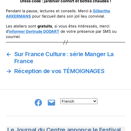
Dress code : jardinier confort et bottes chaudes
!
Pendant la pause, lectures et conseils. Merci à
Gilberthe
AKKERMANS
pour l’accueil dans son joli lieu convivial.
Les ateliers sont
gratuits
, si vous êtes intéressés, merci
d’
informer Gertrude DODART
de votre présence par SMS ou
courriel.
←
Sur France Culture : série Manger La
France
→
Réception de vos TÉMOIGNAGES
Groupe
E-
FB
mail
NeL
à
Nature
en
Le Journal du Centre annonce le Festival