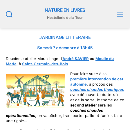
NATURE EN LIVRES
Hostellerie de la Tour
Recherche
Menu
JARDINAGE LITTÉRAIRE
Samedi 7 décembre à 13h45
Deuxième atelier Maraichage d’
André SAVIER
au
Moulin du
Merle
, à
Saint-Germain-des-Bois
.
Pour faire suite à sa
première intervention de cet
automne
, à propos des
couches chaudes théoriques
avec découverte du terrain
et de la serre, le thème de ce
second atelier
sera les
couches chaudes
opérationnelles
, on va bêcher, transporter paille et fumier, faire
une rigole… .