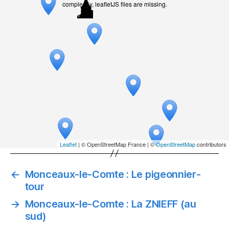
completely, leafletJS files are missing.
Leaflet
| © OpenStreetMap France | ©
OpenStreetMap
contributors
←
Monceaux-le-Comte : Le pigeonnier-
tour
→
Monceaux-le-Comte : La ZNIEFF (au
sud)