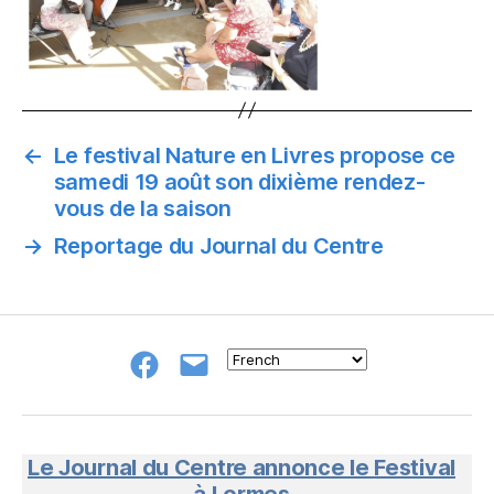
←
Le festival Nature en Livres propose ce
samedi 19 août son dixième rendez-
vous de la saison
→
Reportage du Journal du Centre
Groupe
E-
FB
mail
NeL
à
Nature
en
Le Journal du Centre annonce le Festival
Livres
à Lormes