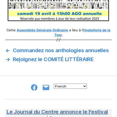
Cette
Assemblée Générale Ordinaire
a lieu à l’
Hostellerie de la
Tour
.
←
Commandez nos anthologies annuelles
→
Rejoignez le COMITÉ LITTÉRAIRE
Groupe
E-
FB
mail
NeL
à
Nature
en
Le Journal du Centre annonce le Festival
Livres