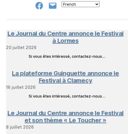
Groupe
E-
FB
mail
NeL
à
Nature
en
Le Journal du Centre annonce le Festival
Livres
à Lormes
20 juillet 2026
Si vous êtes intéressé, contactez-nous…
La plateforme Guinguette annonce le
Festival à Clamecy
16 juillet 2026
Si vous êtes intéressé, contactez-nous…
Le Journal du Centre annonce le Festival
et son thème « Le Toucher »
8 juillet 2026