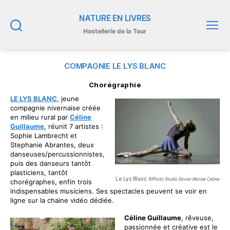
NATURE EN LIVRES
Hostellerie de la Tour
Recherche
Menu
COMPAGNIE LE LYS BLANC
Chorégraphie
LE LYS BLANC
, jeune
compagnie nivernaise créée
en milieu rural par
Céline
Guillaume
, réunit 7 artistes :
Sophie Lambrecht et
Stephanie Abrantes, deux
danseuses/percussionnistes,
puis des danseurs tantôt
plasticiens, tantôt
Le Lys Blanc
©Photo Studio Xavier Morize Celine
chorégraphes, enfin trois
indispensables musiciens. Ses spectacles peuvent se voir en
ligne sur la chaine vidéo dédiée.
Céline Guillaume
, rêveuse,
passionnée et créative est le