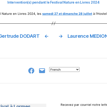
Intervention(s) pendant le Festival Nature en Livres 2024
al Nature en Livres 2024, les
samedi 27 et dimanche 28 juillet
à l’Hostel
Gertrude DODART
←
→
Laurence MEDION
Groupe
E-
FB
mail
NeL
à
Nature
en
Livres
Recevez par courriel notre lettr
tival à Lormes