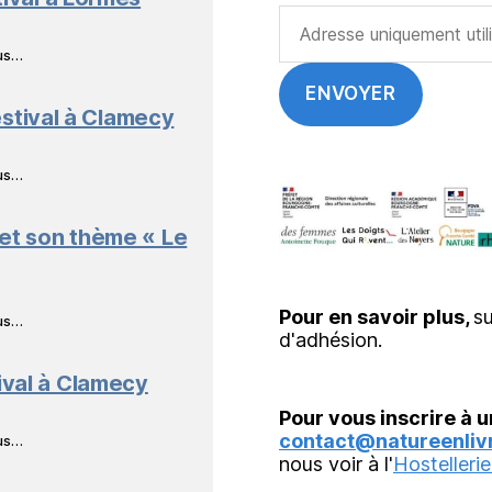
ous…
stival à Clamecy
ous…
 et son thème « Le
Pour en savoir plus,
su
ous…
d'adhésion.
ival à Clamecy
Pour vous inscrire à u
contact@natureenlivr
ous…
nous voir à l'
Hostellerie