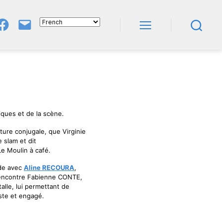
Groupe
E-
FB
Mail
Menu
Recherche
NeL
À
Nature
En
Livres
tiques et de la scène.
pture conjugale, que Virginie
 slam et dit
e Moulin à café.
nde avec
Aline RECOURA
,
 rencontre Fabienne CONTE,
alle, lui permettant de
iste et engagé.