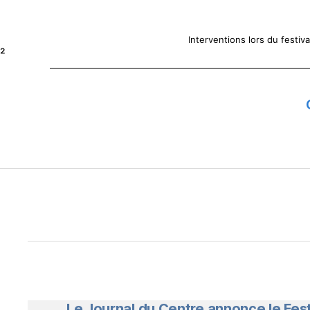
Interventions lors du festiv
²
Le Journal du Centre annonce le Fes