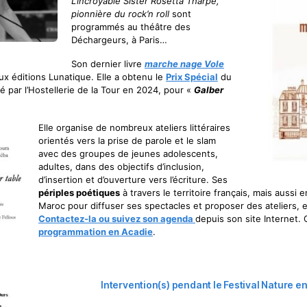
L’incroyable Sister Rosetta Tharpe,
pionnière du rock’n roll
sont
programmés au théâtre des
Déchargeurs, à Paris…
Son dernier livre
marche nage Vole
ux éditions Lunatique. Elle a obtenu le
Prix Spécial
du
 par l’Hostellerie de la Tour en 2024, pour «
Galber
Elle organise de nombreux ateliers littéraires
orientés vers la prise de parole et le slam
avec des groupes de jeunes adolescents,
adultes, dans des objectifs d’inclusion,
d’insertion et d’ouverture vers l’écriture. Ses
périples poétiques
à travers le territoire français, mais aussi
Maroc pour diffuser ses spectacles et proposer des ateliers, en 
Contactez-la ou suivez son agenda
depuis son site Internet. 
programmation en Acadie
.
Intervention(s) pendant le Festival Nature e