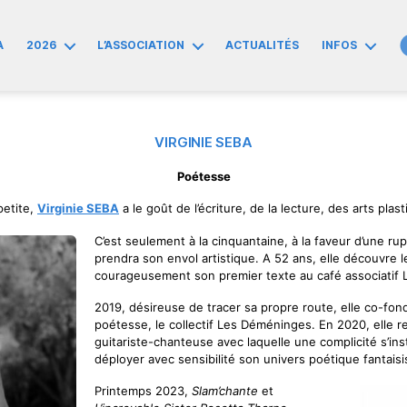
A
2026
L’ASSOCIATION
ACTUALITÉS
INFOS
VIRGINIE SEBA
Poétesse
petite,
Virginie SEBA
a le goût de l’écriture, de la lecture, des arts plas
C’est seulement à la cinquantaine, à la faveur d’une ru
prendra son envol artistique. A 52 ans, elle découvre le
courageusement son premier texte au café associatif L
2019, désireuse de tracer sa propre route, elle co-fo
poétesse, le collectif Les Déméninges. En 2020, elle
guitariste-chanteuse avec laquelle une complicité s’inst
déployer avec sensibilité son univers poétique fantais
Printemps 2023,
Slam’chante
et